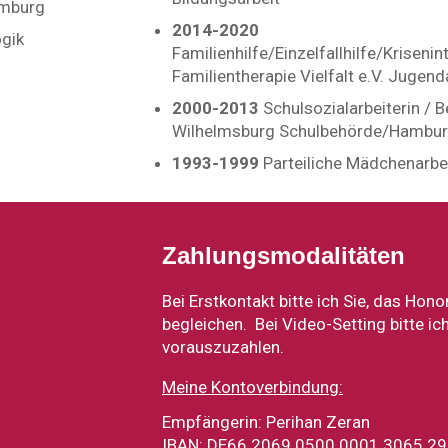
amburg
2014-2020
gik
Familienhilfe/Einzelfallhilfe/Krisen
Familientherapie Vielfalt e.V. Jugend
2000-2013
Schulsozialarbeiterin / 
Wilhelmsburg Schulbehörde/Hambu
1993-1999
Parteiliche Mädchenarbe
Zahlungsmodalitäten
Bei Erstkontakt bitte ich Sie, das Hono
begleichen. Bei Video-Setting bitte i
vorauszuzahlen.
Meine Kontoverbindung:
Empfängerin: Perihan Zeran
IBAN: DE66 2069 0500 0001 3065 29