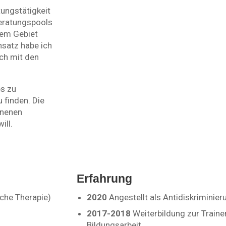
ungstätigkeit
Beratungspools
sem Gebiet
nsatz habe ich
ch mit den
es zu
 finden. Die
nnenen
ill.
Erfahrung
che Therapie)
2020
Angestellt als Antidiskriminieru
2017-2018
Weiterbildung zur Traine
Bildungsarbeit