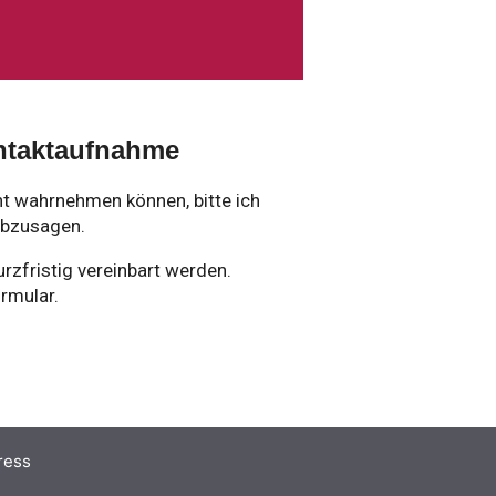
ntaktaufnahme
cht wahrnehmen können, bitte ich
abzusagen.
rzfristig vereinbart werden.
rmular.
ress