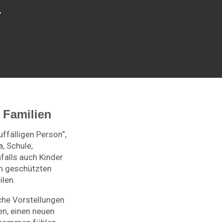
.
 Familien
uffälligen Person“,
, Schule,
falls auch Kinder
en geschützten
len.
che Vorstellungen
en, einen neuen