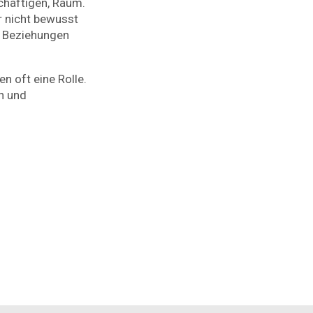
schäftigen, Raum.
r nicht bewusst
n Beziehungen
n oft eine Rolle.
n und
orkshop/Angebote
ierungskritische und diversitätsbewusste Bildungsarbeit
erung und Empowerment für Erwachsene und Schüler*innen
Coaching zu beruflichen Fragen